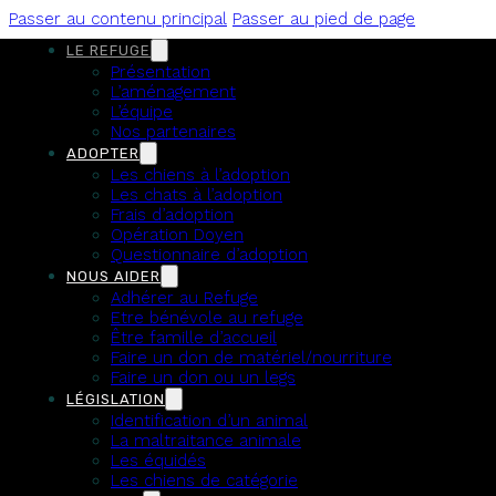
Passer au contenu principal
Passer au pied de page
LE REFUGE
REFUGE DE
Présentation
L’aménagement
L’équipe
L'ANGOUMOIS
Nos partenaires
ADOPTER
Les chiens à l’adoption
Les chats à l’adoption
SPA DE MORNAC
Frais d’adoption
Opération Doyen
Questionnaire d’adoption
Soutenez le refuge
NOUS AIDER
Adhérer au Refuge
Etre bénévole au refuge
Être famille d’accueil
Faire un don de matériel/nourriture
Faire un don ou un legs
LÉGISLATION
Identification d’un animal
La maltraitance animale
Les équidés
Les chiens de catégorie