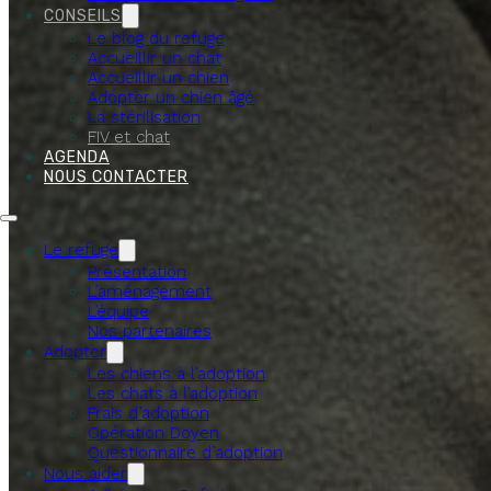
CONSEILS
Le blog du refuge
Accueillir un chat
Accueillir un chien
Adopter un chien âgé
La stérilisation
FIV et chat
AGENDA
NOUS CONTACTER
Le refuge
Présentation
L’aménagement
L’équipe
Nos partenaires
Adopter
Les chiens à l’adoption
Les chats à l’adoption
Frais d’adoption
Opération Doyen
Questionnaire d’adoption
Nous aider