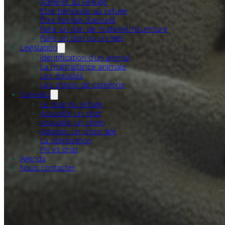
Adhérer au Refuge
Etre bénévole au refuge
Être famille d’accueil
Faire un don de matériel/nourriture
Faire un don ou un legs
Législation
Identification d’un animal
La maltraitance animale
Les équidés
Les chiens de catégorie
Conseils
Le blog du refuge
Accueillir un chat
Accueillir un chien
Adopter un chien âgé
La stérilisation
FIV et chat
Agenda
Nous contacter