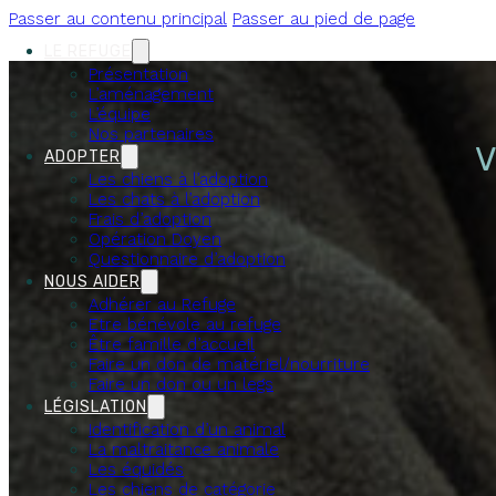
Passer au contenu principal
Passer au pied de page
LE REFUGE
Présentation
L’aménagement
L’équipe
Nos partenaires
V
ADOPTER
Les chiens à l’adoption
Les chats à l’adoption
Frais d’adoption
Opération Doyen
Questionnaire d’adoption
NOUS AIDER
Adhérer au Refuge
Etre bénévole au refuge
Être famille d’accueil
Faire un don de matériel/nourriture
Faire un don ou un legs
LÉGISLATION
Identification d’un animal
La maltraitance animale
Les équidés
Les chiens de catégorie