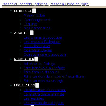
Passer au contenu principal
Passer au pied de page
LE REFUGE
Présentation
Connexion
L’aménagement
Mentions légales
L’équipe
Politique de confidentialité
Nos partenaires
ADOPTER
Les chiens à l’adoption
Connexion
Les chats à l’adoption
Mentions légales
Frais d’adoption
Politique de confidentialité
Opération Doyen
Questionnaire d’adoption
NOUS AIDER
Adhérer au Refuge
Etre bénévole au refuge
Être famille d’accueil
Faire un don de matériel/nourriture
Faire un don ou un legs
LÉGISLATION
Identification d’un animal
La maltraitance animale
Les équidés
Les chiens de catégorie