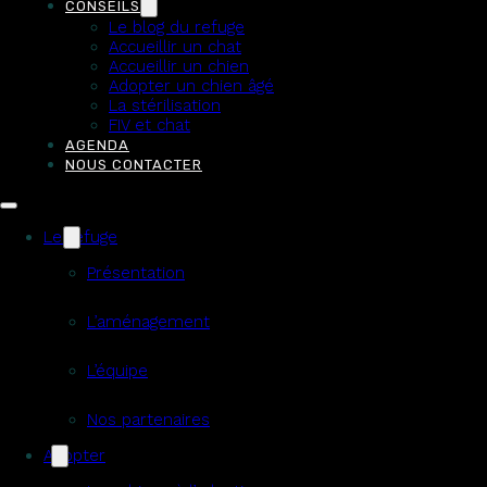
CONSEILS
Le blog du refuge
Refuge de l’Angoumois – SPA de Mornac
Accueillir un chat
Accueillir un chien
Adopter un chien âgé
La stérilisation
FIV et chat
AGENDA
NOUS CONTACTER
Le refuge
Présentation
L’aménagement
L’équipe
Nos partenaires
Adopter